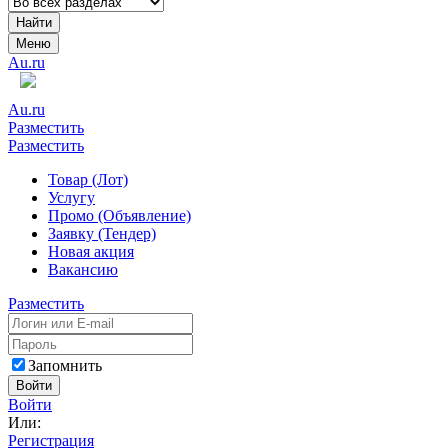
Найти
Меню
Au.ru
Au.ru
Разместить
Разместить
Товар (Лот)
Услугу
Промо (Объявление)
Заявку (Тендер)
Новая акция
Вакансию
Разместить
Запомнить
Войти
Войти
Или:
Регистрация