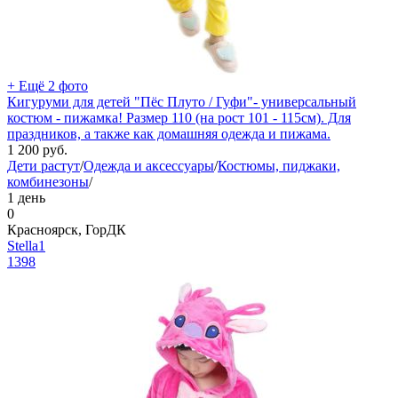
+ Ещё 2 фото
Кигуруми для детей "Пёс Плуто / Гуфи"- универсальный
костюм - пижамка! Размер 110 (на рост 101 - 115см). Для
праздников, а также как домашняя одежда и пижама.
1 200
руб.
Дети растут
/
Одежда и аксессуары
/
Костюмы, пиджаки,
комбинезоны
/
1 день
0
Красноярск, ГорДК
Stella1
1398