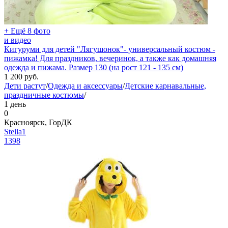
+ Ещё 8 фото
и видео
Кигуруми для детей "Лягушонок"- универсальный костюм -
пижамка! Для праздников, вечеринок, а также как домашняя
одежда и пижама. Размер 130 (на рост 121 - 135 см)
1 200
руб.
Дети растут
/
Одежда и аксессуары
/
Детские карнавальные,
праздничные костюмы
/
1 день
0
Красноярск, ГорДК
Stella1
1398