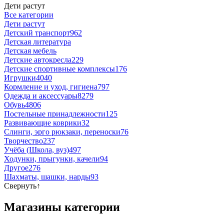
Дети растут
Все категории
Дети растут
Детский транспорт
962
Детская литература
Детская мебель
Детские автокресла
229
Детские спортивные комплексы
176
Игрушки
4040
Кормление и уход, гигиена
797
Одежда и аксессуары
8279
Обувь
4806
Постельные принадлежности
125
Развивающие коврики
32
Слинги, эрго рюкзаки, переноски
76
Творчество
237
Учёба (Школа, вуз)
497
Ходунки, прыгунки, качели
94
Другое
276
Шахматы, шашки, нарды
93
Свернуть
↑
Магазины категории